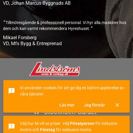
VD, Johan Marcus Byggnads AB
"
Tillmötesgående & professionell personal. Vi hyr alla maskiner hos
"
dem och kan varmt rekommendera Hyreshuset.
Mikael Forsberg
VD, Mfs Bygg & Entreprenad
Vi ingår i Lindströms Svets & Verktyg AB
Vi använder cookies för att ge dig en bättre upplevelse av
announcement
våra tjänster.
För att läsa mer
klicka här
close
Läs mer
Jag förstår
Stockholm Gärdet
home
person
Personal: 4 st
Välj hur Ni vill se priser. Välj
Privatperson
för inklusive
phone
announcement
Tel:
08-144460
moms och
Företag
för exklusive moms.
access_time
Idag: Lördag Stängt