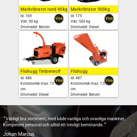
Markvibrator rund 90kg
Markvibrator 500kg
Id: 169
Id: 175
Visa
Visa
Vikt:
90 kg
Vikt:
500 kg
Drivmedel:
Bensin
Drivmedel:
Diesel
Flishugg Timberwolf
Flishugg
Id: 486
Id: 487
Visa
Visa
Kviststorlek max:
15
Kviststorlek max:
7,5
cm
cm
Drivmedel:
Diesel
Drivmedel:
Bensin
"
Väldigt bra sortiment, med både vanliga och ovanliga maskiner.
"
Kompetent personal och alltid ett trevligt bemötande.
Johan Marcus