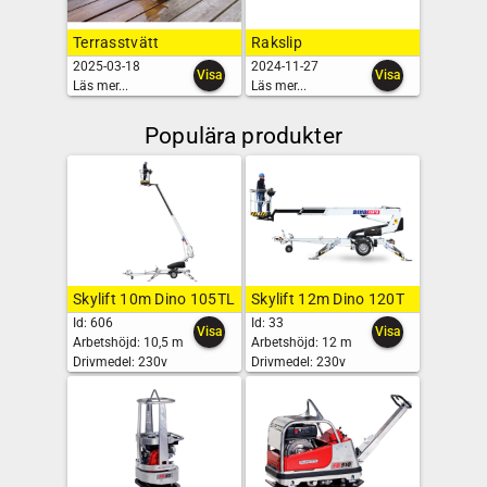
Terrasstvätt
Rakslip
2025-03-18
2024-11-27
Visa
Visa
Läs mer...
Läs mer...
Populära produkter
Skylift 10m Dino 105TL
Skylift 12m Dino 120T
Id: 606
Id: 33
Visa
Visa
Arbetshöjd:
10,5 m
Arbetshöjd:
12 m
Drivmedel:
230v
Drivmedel:
230v