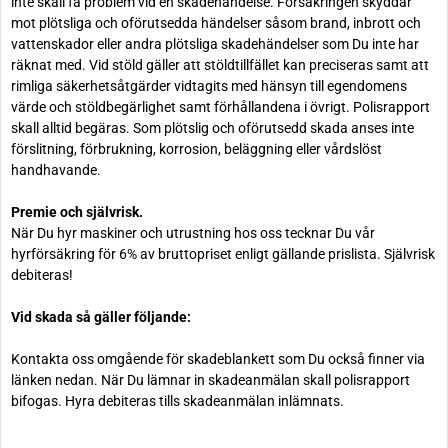
inte skall få problem vid en skadehändelse. Försäkringen skyddar
mot plötsliga och oförutsedda händelser såsom brand, inbrott och
vattenskador eller andra plötsliga skadehändelser som Du inte har
räknat med. Vid stöld gäller att stöldtillfället kan preciseras samt att
rimliga säkerhetsåtgärder vidtagits med hänsyn till egendomens
värde och stöldbegärlighet samt förhållandena i övrigt. Polisrapport
skall alltid begäras. Som plötslig och oförutsedd skada anses inte
förslitning, förbrukning, korrosion, beläggning eller vårdslöst
handhavande.
Premie och självrisk.
När Du hyr maskiner och utrustning hos oss tecknar Du vår
hyrförsäkring för 6% av bruttopriset enligt gällande prislista. Självrisk
debiteras!
Vid skada så gäller följande:
Kontakta oss omgående för skadeblankett som Du också finner via
länken nedan. När Du lämnar in skadeanmälan skall polisrapport
bifogas. Hyra debiteras tills skadeanmälan inlämnats.