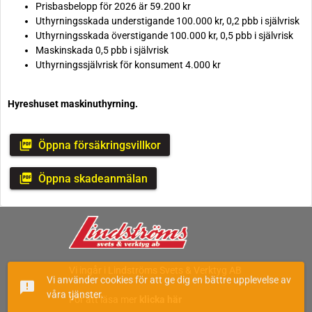
Prisbasbelopp för 2026 är 59.200 kr
Uthyrningsskada understigande 100.000 kr, 0,2 pbb i självrisk
Uthyrningsskada överstigande 100.000 kr, 0,5 pbb i självrisk
Maskinskada 0,5 pbb i självrisk
Uthyrningssjälvrisk för konsument 4.000 kr
Hyreshuset maskinuthyrning.
picture_as_pdf
Öppna försäkringsvillkor
picture_as_pdf
Öppna skadeanmälan
Vi ingår i Lindströms Svets & Verktyg AB
Vi använder cookies för att ge dig en bättre upplevelse av
announcement
våra tjänster.
För att läsa mer
klicka här